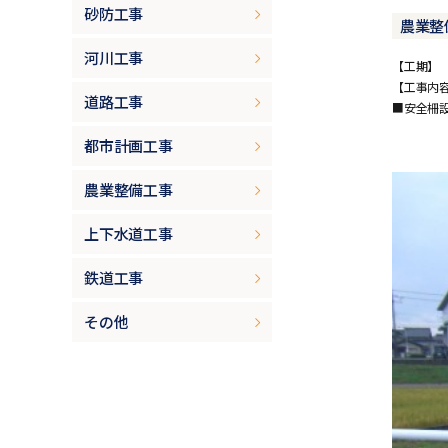
砂防工事
農業整
河川工事
【工期】 R 1
【工事内
道路工事
■安全柵
都市計画工事
農業整備工事
上下水道工事
鉄道工事
その他