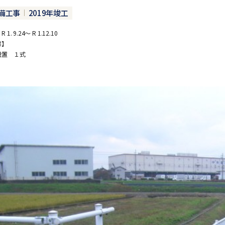
備工事
2019年竣工
. 9.24～ R 1.12.10
容】
設置 １式