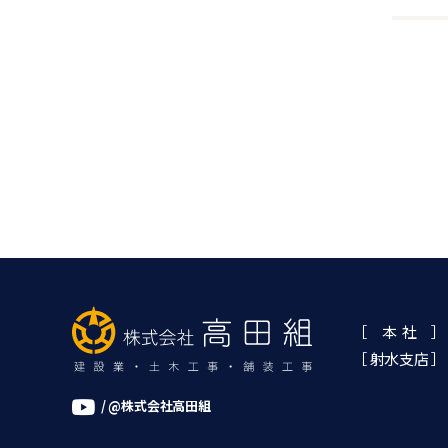
［ 本 社 ］
［ 射水支店 ］
/ @株式会社高田組