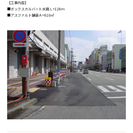
【工事内容】
■ボックスカルバート水路Ｌ=126ｍ
■アスファルト舗装Ａ=610㎡