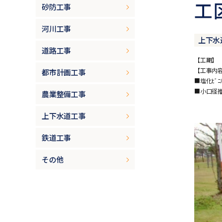
工
砂防工事
河川工事
上下水
道路工事
【工期】 H2
【工事内
都市計画工事
■塩化ﾋﾞﾆ
■小口径推進
農業整備工事
上下水道工事
鉄道工事
その他