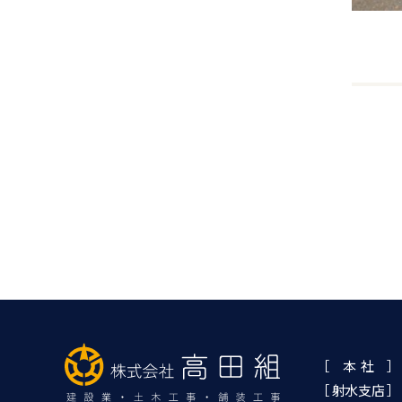
［ 本 社 ］
［ 射水支店 ］