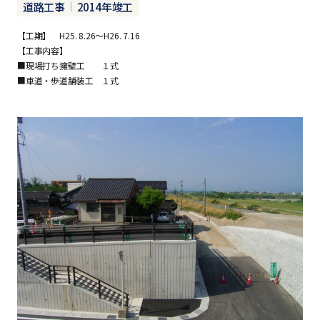
道路工事
2014年竣工
【工期】 H25. 8.26～H26. 7.16
【工事内容】
■現場打ち擁壁工 １式
■車道・歩道舗装工 １式