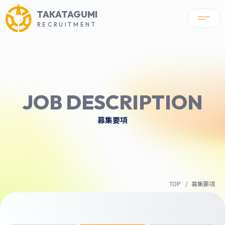
TAKATAGUMI
RECRUITMENT
JOB DESCRIPTION
募集要項
TOP
募集要項