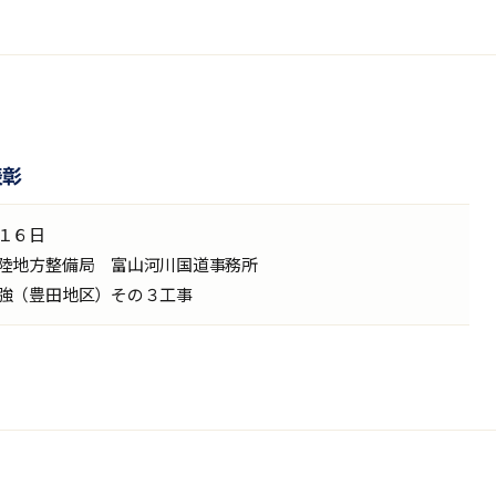
表彰
１６日
陸地方整備局 富山河川国道事務所
強（豊田地区）その３工事