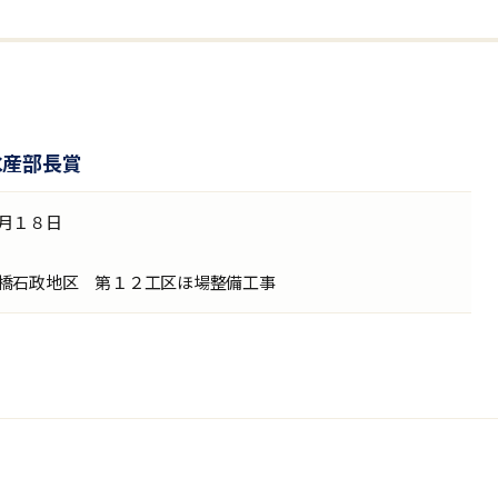
水産部長賞
月１８日
橋石政地区 第１２工区ほ場整備工事