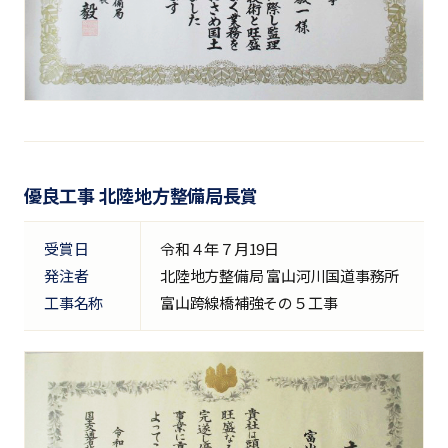
優良工事 北陸地方整備局長賞
受賞日
令和４年７月19日
発注者
北陸地方整備局 富山河川国道事務所
工事名称
富山跨線橋補強その５工事