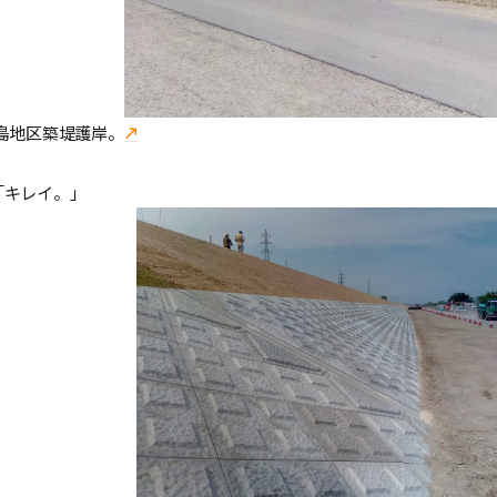
島地区築堤護岸。
「キレイ。」