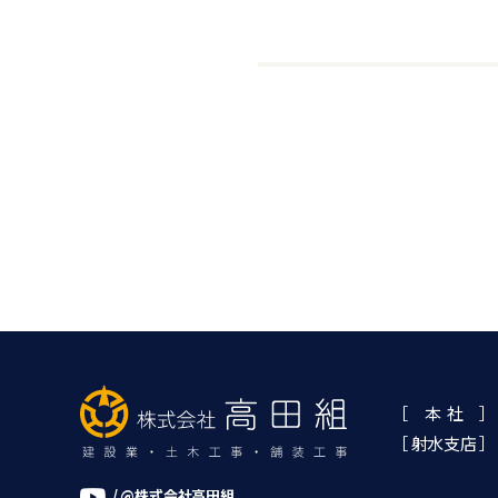
［ 本 社 ］
［ 射水支店 ］
/ @株式会社高田組