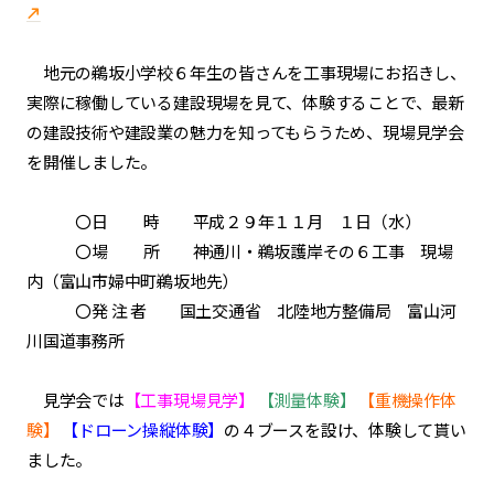
地元の鵜坂小学校６年生の皆さんを工事現場にお招きし、
実際に稼働している建設現場を見て、体験することで、最新
の建設技術や建設業の魅力を知ってもらうため、現場見学会
を開催しました。
〇日 時 平成２９年１１月 １日（水）
〇場 所 神通川・鵜坂護岸その６工事 現場
内（富山市婦中町鵜坂地先）
〇発 注 者 国土交通省 北陸地方整備局 富山河
川国道事務所
見学会では
【工事現場見学】
【測量体験】
【重機操作体
験】
【ドローン操縦体験】
の４ブースを設け、体験して貰い
ました。