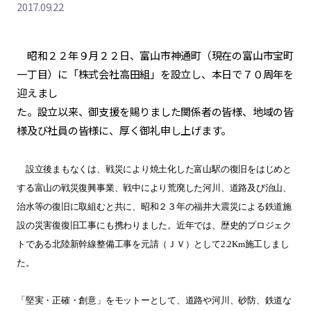
2017.09.22
昭和２２年９月２２日、富山市神通町（現在の富山市宝町
一丁目）に「株式会社高田組」を設立し、本日で７０周年を
迎えまし
た。設立以来、御支援を賜りました関係者の皆様、地域の皆
様及び社員の皆様に、厚く御礼申し上げます。
設立後まもなくは、戦災により焼土化した富山駅の復旧をはじめと
する富山の戦災復興事業、戦中により荒廃した河川、道路及び治山、
治水等の復旧に取組むと共に、昭和２３年の福井大震災による鉄道施
設の災害復復旧工事にも携わりました。近年では、歴史的プロジェク
トである北陸新幹線整備工事を元請（ＪＶ）として2.2Km施工しまし
た。
「堅実・正確・創意」をモットーとして、道路や河川、砂防、鉄道な