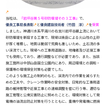
当社は
、
『岩坪谷第５号砂防堰堤その３工事』
で、
優良工事局長表彰
と
優良建設技術者（竹田 淳）
を
受賞
しました。神通川水系平湯川の右支川岩坪谷最上流において
砂防堰堤を新設する工事で、現場は焼岳による火山性の土砂
が厚く堆積し、地質は脆弱で荒廃も激しいため、土石流の多
い渓流でした。現場への工事用道路は、地権者及び近接工事
でも使用しており、通行調整などが必要であり、また、当該
施工箇所は中部山岳国立公園内にあり、周辺環境との調和・
保護等の環境保全対策も必要でした。
このような施工上の制約のもと、渓流内での作業を減らすた
めの工夫や、クレーン作業時の安全対策、日常的な工事用道
路の維持管理や近接工事との連絡調整を密に行う等、適切な
施工管理と公衆災害防止に努めたことと、環境対策として発
電機の油流出防止対策を行うとともに、重機や発電機に燃焼