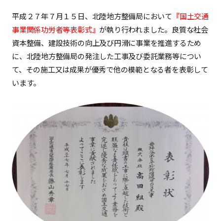
平成２７年７月１５日、北陸地方整備局において
『国土交通
事業関係功労者等表彰式』
が執り行われました。良質な社会
資本整備、建設技術の向上及び円滑に事業を推進するため
に、北陸地方整備局の発注した工事及び委託業務等につい
て、その施工又は成果が優秀で他の模範となる者を表彰して
います。